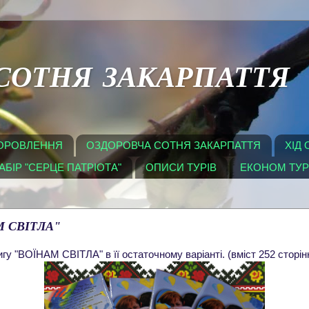
СОТНЯ ЗАКАРПАТТЯ
ДОРОВЛЕННЯ
ОЗДОРОВЧА СОТНЯ ЗАКАРПАТТЯ
ХІД
БІР "СЕРЦЕ ПАТРІОТА"
ОПИСИ ТУРІВ
ЕКОНОМ ТУ
М СВІТЛА"
гу "ВОЇНАМ СВІТЛА" в її остаточному варіанті. (вміст 252 сторінк