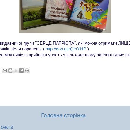
ої видавничої групи "СЕРЦЕ ПАТРІОТА", які можна отримати ЛИШ
ояків після поранень. (
http://goo.gl/rQmYHP
)
ме можливість прийняти участь у кількаденному запливі туристич
Головна сторінка
 (Atom)