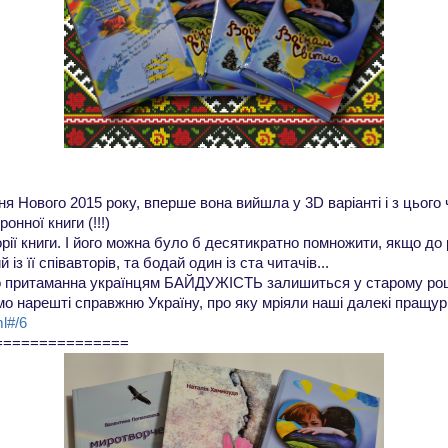
ня Нового 2015 року, вперше вона вийшла у 3D варіанті і з цього 
нної книги (!!!)
орії книги. І його можна було б десятикратно помножити, якщо д
із її співавторів, та бодай один із ста
читачів...
о притаманна українцям БАЙДУЖІСТЬ залишиться у старому році
ємо нарешті справжню Україну, про яку мріяли наші далекі пращу
ml#/6
===============