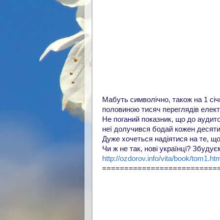
Мабуть символічно, також на 1 січ
половиною тисяч переглядів електро
Не поганий показник, що до аудит
неї долучився бодай кожен десятий 
Дуже хочеться надіятися на те, щ
Чи ж не так, нові українці? Збуду
http://ozdorov.info/vita/book/tom1.ht
==========================