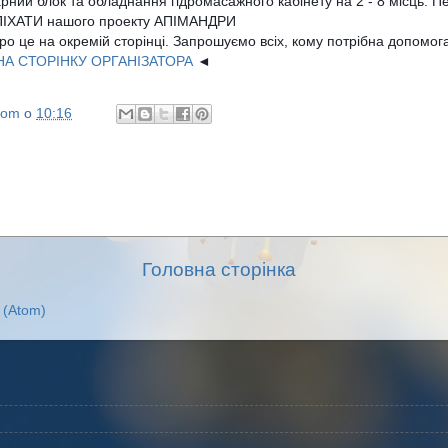
рний блок та обладнання гідромасажного кабінету на 2 - 8 місць. 
ПІХАТИ нашого проекту АПІМАНДРИ 
НА СТОРІНКУ ОРГАНІЗАТОРА
 ◄
com
о
10:16
Головна сторінка
 (Atom)