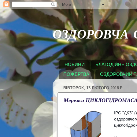
ОЗДОРОВЧА 
НОВИНИ
БЛАГОДІЙНЕ ОЗ
ПОЖЕРТВА
ОЗДОРОВЧИЙ ТА
ВІВТОРОК, 13 ЛЮТОГО 2018 Р.
Мережа ЦИКЛОГІДРОМАСАЖЕР
ІРС "ДКЗ" (
оздоровчог
циклогідро