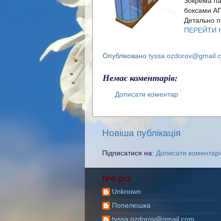
Зокрема па
боксами А
ПЕРЕЙТИ 
Опубліковано
tyssa.ozdorov@gmail.
Немає коментарів:
Дописати коментар
Новіша публікація
Підписатися на:
Дописати коментарі
ПРО ДКЗ
Unknown
Попелюшка
tyssa.ozdorov@gmail.com