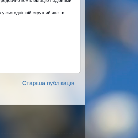
Передбачно комплектацію подібними 
Детально про це на окремій сторінці. Запрошуємо всіх, кому потрібна допомога у сьогоднішній скрутний час. ► 
Старіша публікація