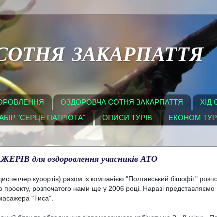
СОТНЯ ЗАКАРПАТТЯ
ДОРОВЛЕННЯ
ОЗДОРОВЧА СОТНЯ ЗАКАРПАТТЯ
ХІД
БІР "СЕРЦЕ ПАТРІОТА"
ОПИСИ ТУРІВ
ЕКОНОМ ТУ
ІВ для оздоровлення учасників АТО
диспетчер курортів) разом із компанією "Полтавський бішофіт" розпо
о проекту, розпочатого нами ще у 2006 році. Наразі представляємо 
масажера "Тиса".