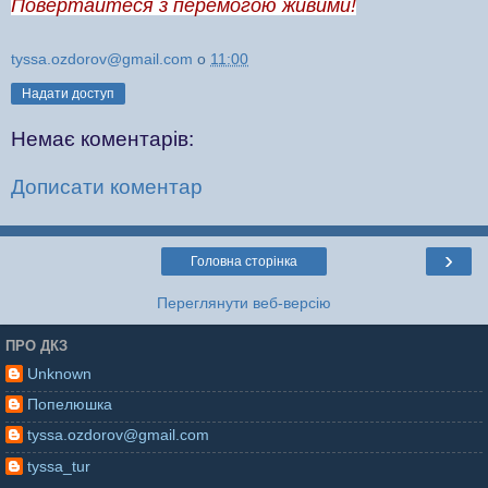
Повертайтеся з перемогою живими!
tyssa.ozdorov@gmail.com
о
11:00
Надати доступ
Немає коментарів:
Дописати коментар
›
Головна сторінка
Переглянути веб-версію
ПРО ДКЗ
Unknown
Попелюшка
tyssa.ozdorov@gmail.com
tyssa_tur