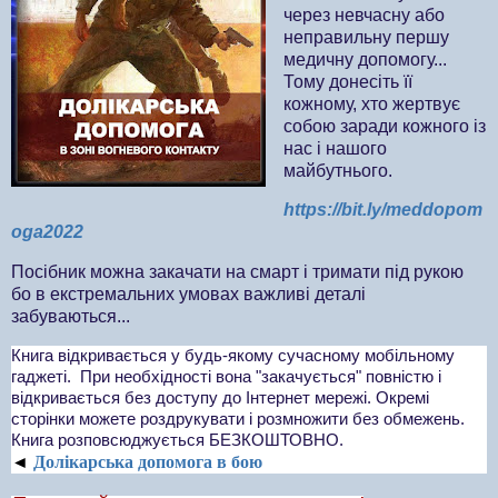
через невчасну або
неправильну першу
медичну допомогу...
Тому донесіть її
кожному, хто жертвує
собою заради кожного із
нас і нашого
майбутнього.
https://bit.ly/meddopom
oga2022
Посібник можна закачати на смарт і тримати під рукою
бо в екстремальних умовах важливі деталі
забуваються...
Книга відкривається у будь-якому сучасному мобільному
гаджеті. При необхідності вона "закачується" повністю і
відкривається без доступу до Інтернет мережі.
Окремі
сторінки можете роздрукувати і розмножити без обмежень.
Книга розповсюджується БЕЗКОШТОВНО.
◄
Долікарська допомога в бою