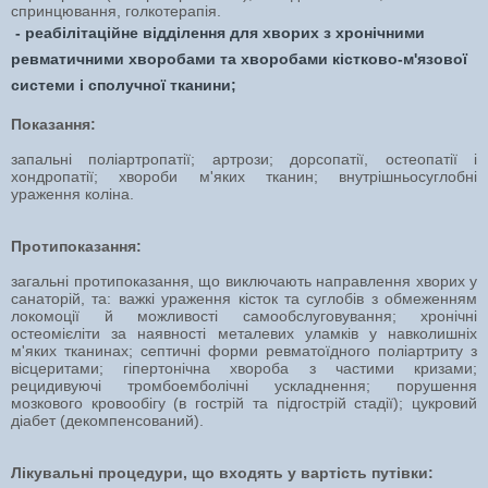
спринцювання, голкотерапія.
- реабілітаційне відділення для хворих з хронічними
ревматичними хворобами та хворобами кістково-м'язової
системи і сполучної тканини;
Показання:
запальні поліартропатії; артрози; дорсопатії, остеопатії і
хондропатії; хвороби м'яких тканин; внутрішньосуглобні
ураження коліна.
Протипоказання:
загальні протипоказання, що виключають направлення хворих у
санаторій, та: важкі ураження кісток та суглобів з обмеженням
локомоції й можливості самообслуговування; хронічні
остеомієліти за наявності металевих уламків у навколишніх
м'яких тканинах; септичні форми ревматоїдного поліартриту з
вісцеритами; гіпертонічна хвороба з частими кризами;
рецидивуючі тромбоемболічні ускладнення; порушення
мозкового кровообігу (в гострій та підгострій стадії); цукровий
діабет (декомпенсований).
Лікувальні процедури, що входять у вартість путівки: