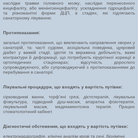
наслідки травми головного мозку; наслідки перенесеного
енцефаліту, або менінгоенцефаліту; ускладнення гідроцефалії,
та різноманітні форми ДЦП, в стадіях, які підлягають
санаторному лікуванню.
Протипоказання:
загальні протипоказання, що виключають направлення хворих у
санаторій, та: часті судоми, асоціальна поведінка, цукровий
діабет у важкій стадії, ідіотія та виражена дебільність, важкі
контрактури й деформації, що потребують хірургічної корекції в
ортопедичних стаціонарах; відсутність дорослого
супроводжуючого, або супроводжуючий з протипоказаннями до
перебування в санаторії.
Лікувальні процедури, що входять у вартість путівки:
сірководневі ванни, торф'яні грязі, дієтотерапія, лікувальна
фізкультура, підводний душ-масаж, апаратна фізіотерапія,
лікувальний масаж, медикаментозна терапія. Працює
стоматологічний кабінет.
Діагностичні обстеження, що входять у вартість путівки:
електрокардіографія, клінічні аналізи крові та сечі, біохімічні