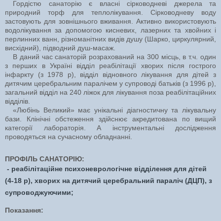
Гордістю санаторію є власні сірководневі джерела та
природний торф для теплолікування. Сірководневу воду
застовують для зовнішнього вживання. Активно використовують
водолікування за допомогою кисневих, лазерних та хвойних і
перлинних ванн, різноманітних видів душу (Шарко, циркулярний,
висхідний), підводний душ-масаж.
В даний час санаторій розрахований на 300 місць, в т.ч. один
з перших в Україні відділ реабілітації хворих після гострого
інфаркту (з 1978 р), відділ відновного лікування для дітей з
дитячим церебральним паралічем у супроводі батьків (з 1996 р),
загальний відділ на 240 ліжок для лікування поза реабілітаційних
відділів.
«Любінь Великий» має унікальні діагностичну та лікувальну
бази. Клінічні обстеження здійснює акредитована по вищий
категорії лабораторія. А інструментальні дослідження
проводяться на сучасному обладнанні.
ПРОФІЛЬ САНАТОРІЮ:
- реабілітаційне психоневрологічне відділення для дітей
(4-18 р), хворих на дитячий церебральний параліч (ДЦП), з
супроводжуючими;
Показання: