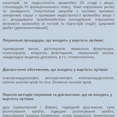
санаторій, та: недостатність кровообігу 2А стадії і вище;
стенокардія ІV функціонального класу; тяжкі порушення ритму
та провідності; гіпертонічна хвороба з частими кризами;
аневризма серця з проявами недостатності кровообігу вище І
ст.; рецидивуючі тромбоемболічні ускладнення; порушення
мозкового кровообігу (в гострій та підгострій стадії); цукровий
діабет (декомпенсований).
Лікувальні процедури, що входять у вартість путівки:
сірководневі ванни, дієтотерапія, лікувальна фізкультура,
психотерапія, апаратна фізіотерапія, лікувальний масаж,
невідкладна медична допомога, в т.ч. стоматологічна.
Діагностичні обстеження, що входять у вартість путівки:
електрокардіографія, велоергометрія, електрокардіоскопія,
клінічні аналізи крові та сечі, біохімічні аналізи крові.
Перелік методів лікування та діагностики, що не входять у
вартість путівки:
душ (циркулярний і Шарко), підводний душ-масаж, сухе
розтягування хребта, підводне розтягування хребта,
баротерапія (камера Кравченка), огляд гінеколога, гінекологічні