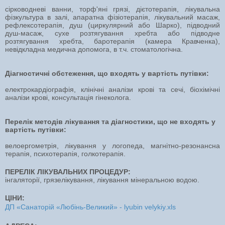
сірководневі ванни, торф'яні грязі, дієтотерапія, лікувальна
фізкультура в залі, апаратна фізіотерапія, лікувальний масаж,
рефлексотерапія, душ (циркулярний або Шарко), підводний
душ-масаж, сухе розтягування хребта або підводне
розтягування хребта, баротерапія (камера Кравченка),
невідкладна медична допомога, в т.ч. стоматологічна.
Діагностичні обстеження, що входять у вартість путівки:
електрокардіографія, клінічні аналізи крові та сечі, біохімічні
аналізи крові, консультація гінеколога.
Перелік методів лікування та діагностики, що не входять у
вартість путівки:
велоергометрія, лікування у логопеда, магнітно-резонансна
терапія, психотерапія, голкотерапія.
ПЕРЕЛІК ЛІКУВАЛЬНИХ ПРОЦЕДУР:
інгаляторії, грязелікування, лікування мінеральною водою.
ЦІНИ:
ДП «Санаторій «Любінь-Великий» - lyubin velykiy.xls