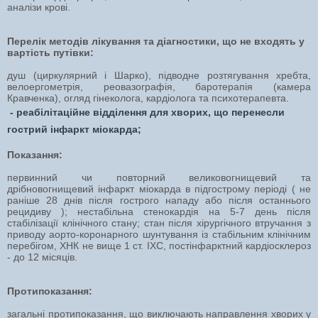
аналізи крові.
Перелік методів лікування та діагностики, що не входять у
вартість путівки:
душ (циркулярний і Шарко), підводне розтягування хребта,
велоергометрія, реовазографія, баротерапія (камера
Кравченка), огляд гінеколога, кардіолога та психотерапевта.
- реабілітаційне відділення для хворих, що перенесли
гострий інфаркт міокарда;
Показання:
первинний чи повторний великовогнищевий та
дрібновогнищевий інфаркт міокарда в підгострому періоді ( не
раніше 28 днів після гострого нападу або після останнього
рецидиву ); нестабільна стенокардія на 5-7 день після
стабілізації клінічного стану; стан після хірургічного втручання з
приводу аорто-коронарного шунтування із стабільним клінічним
перебігом, ХНК не вище 1 ст. ІХС, постінфарктний кардіосклероз
- до 12 місяців.
Протипоказання:
загальні протипоказання, що виключають направлення хворих у