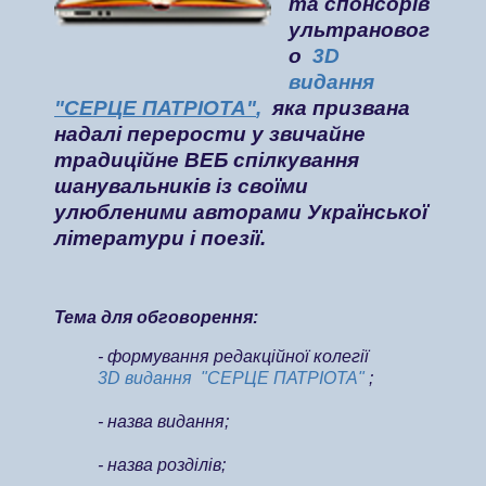
та спонсорів
ультрановог
о
3D
видання
"СЕРЦЕ ПАТРІОТА"
,
яка призвана
надалі перерости у звичайне
традиційне ВЕБ спілкування
шанувальників із своїми
улюбленими авторами Української
літератури і поезії.
Тема для обговорення:
- формування редакційної колегії
3D видання "СЕРЦЕ ПАТРІОТА"
;
- назва видання;
- назва розділів;