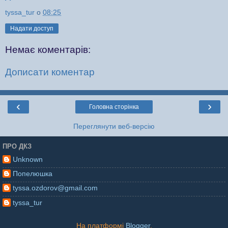
tyssa_tur
о
08:25
Надати доступ
Немає коментарів:
Дописати коментар
‹
›
Головна сторінка
Переглянути веб-версію
ПРО ДКЗ
Unknown
Попелюшка
tyssa.ozdorov@gmail.com
tyssa_tur
На платформі
Blogger
.