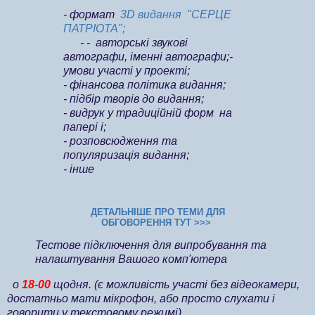
- формат
3D видання "СЕРЦЕ
ПАТРІОТА";
- - авторські звукові
автографи, іменні автографи;
-
умови участі у проекті;
- фінансова політика видання;
- підбір творів до видання;
- видрук у традиційній форм на
папері і;
- розповсюдження та
популяризація видання;
- інше
ДЕТАЛЬНІШЕ ПРО ТЕМИ ДЛЯ
ОБГОВОРЕННЯ ТУТ >>>
Тестове підключення для випробування та
налаштування Вашого комп'ютера
о
18-00
щодня. (є можливість участі без відеокамери,
достатньо мати мікрофон, або просто слухати і
говорити у текстовому режимі)